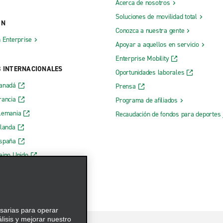
Acerca de nosotros
Soluciones de movilidad total
ÓN
Conozca a nuestra gente
h Enterprise
Apoyar a aquellos en servicio
Enterprise Mobility
B INTERNACIONALES
Oportunidades laborales
Canadá
Prensa
rancia
Programa de afiliados
lemania
Recaudación de fondos para deportes 
rlanda
España
eino Unido
esarias para operar
álisis y mejorar nuestro