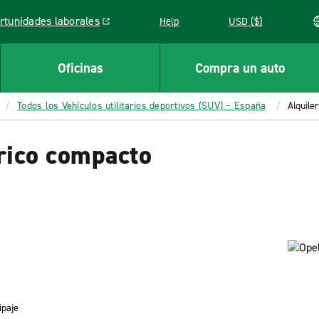
rtunidades laborales
Help
USD ($)
k opens in a new window
Oficinas
Compra un auto
Todos los Vehículos utilitarios deportivos (SUV) – España
Alquile
trico compacto
ipaje