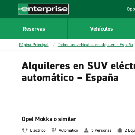
MAIN
Opo
CONTENT
Lin
Enterprise
Reservas
Vehículos
Página Principal
Todos los vehículos en alquiler – España
Alquileres en SUV eléc
automático – España
Opel Mokka o similar
Eléctrico
Automático
5 Personas
2 Equ