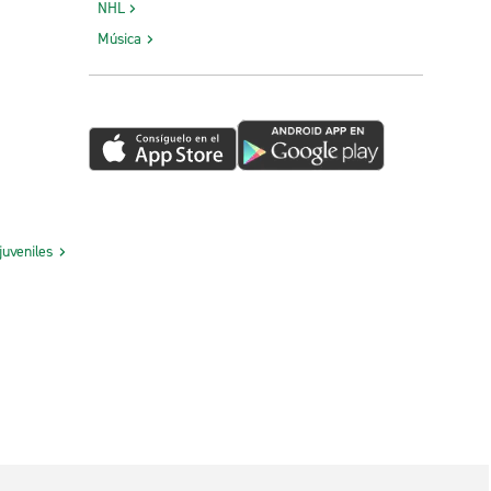
NHL
Música
juveniles