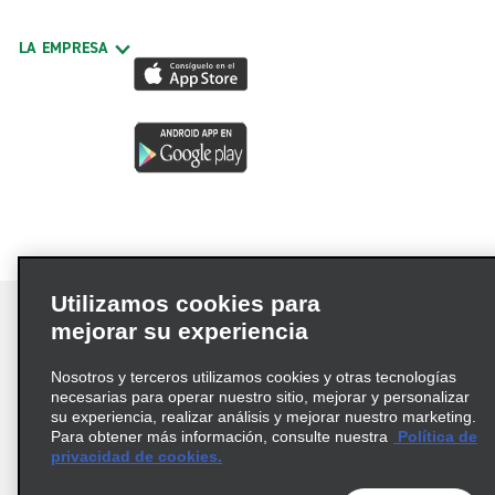
LA EMPRESA
Utilizamos cookies para
mejorar su experiencia
Nosotros y terceros utilizamos cookies y otras tecnologías
Términos de uso
Política de privacidad
necesarias para operar nuestro sitio, mejorar y personalizar
Política de cookies
su experiencia, realizar análisis y mejorar nuestro marketing.
Para obtener más información, consulte nuestra
Política de
Información de Salud del Consumidor
privacidad de cookies.
Opciones de privacidad
AdChoices