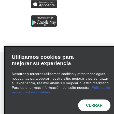
Utilizamos cookies para
mejorar su experiencia
Nosotros y terceros utilizamos cookies y otras tecnologías
Términos de uso
Política de privacidad
necesarias para operar nuestro sitio, mejorar y personalizar
Política de cookies
su experiencia, realizar análisis y mejorar nuestro marketing.
Para obtener más información, consulte nuestra
Política de
Información de Salud del Consumidor
privacidad de cookies.
Opciones de privacidad
AdChoices
© 2026 Enterprise Holdings, Inc. Todos los derechos
CERRAR
reservados