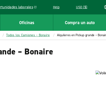
rtunidades laborales
Help
USD ($)
k opens in a new window
Oficinas
Compra un auto
Todos los Camiones – Bonaire
Alquileres en Pickup grande – Bonai
ande – Bonaire