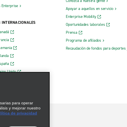
Conozca a nuestra gente
h Enterprise
Apoyar a aquellos en servicio
Enterprise Mobility
B INTERNACIONALES
Oportunidades laborales
Canadá
Prensa
rancia
Programa de afiliados
lemania
Recaudación de fondos para deportes 
rlanda
España
eino Unido
esarias para operar
álisis y mejorar nuestro
ítica de privacidad