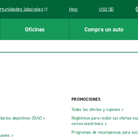
rtunidades laborales
Help
USD ($)
k opens in a new window
Oficinas
Compra un auto
PROMOCIONES
Todas las ofertas y cupones
litarios deportivos (SUV)
Regístrese para recibir las ofertas es
correo electrónico
Programas de recompensas para soc
 vanes