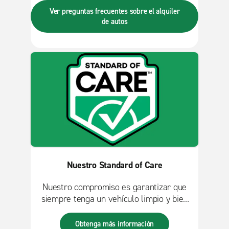
que tienen los clientes al alquilar un
Ver preguntas frecuentes sobre el alquiler
auto. Esto incluye pólizas, requisitos de
de autos
edad, autopistas de peaje, Enterprise
PLUS y muchos más.
Nuestro Standard of Care
Nuestro compromiso es garantizar que
siempre tenga un vehículo limpio y bien
mantenido.
Obtenga más información