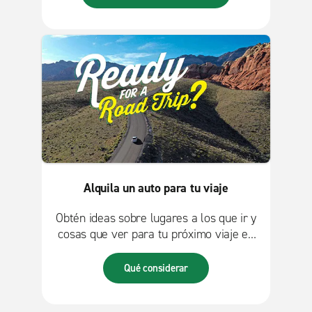
Alquila un auto para tu viaje
Obtén ideas sobre lugares a los que ir y
cosas que ver para tu próximo viaje en
la comodidad y conveniencia de un auto
de alquiler.
Qué considerar