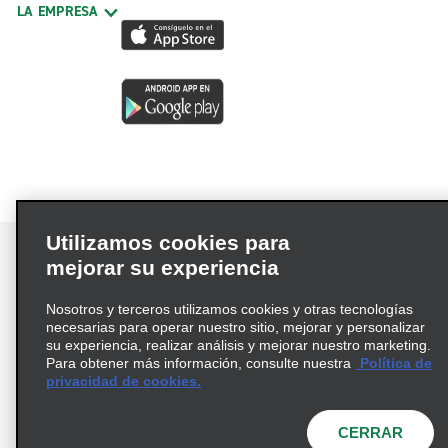
LA EMPRESA
Utilizamos cookies para
mejorar su experiencia
Nosotros y terceros utilizamos cookies y otras tecnologías
Términos de uso
Política de privacidad
necesarias para operar nuestro sitio, mejorar y personalizar
Política de cookies
su experiencia, realizar análisis y mejorar nuestro marketing.
Para obtener más información, consulte nuestra
Política de
Información de Salud del Consumidor
privacidad de cookies.
Opciones de privacidad
AdChoices
© 2026 Enterprise Holdings, Inc. Todos los derechos
CERRAR