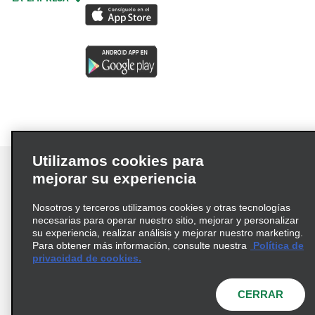
Utilizamos cookies para
mejorar su experiencia
Nosotros y terceros utilizamos cookies y otras tecnologías
Términos de uso
Política de privacidad
necesarias para operar nuestro sitio, mejorar y personalizar
Política de cookies
su experiencia, realizar análisis y mejorar nuestro marketing.
Para obtener más información, consulte nuestra
Política de
Información de Salud del Consumidor
privacidad de cookies.
Opciones de privacidad
AdChoices
© 2026 Enterprise Holdings, Inc. Todos los derechos
CERRAR
reservados