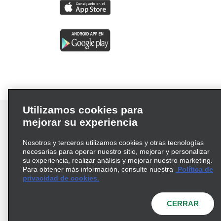
Utilizamos cookies para
mejorar su experiencia
Nosotros y terceros utilizamos cookies y otras tecnologías
Términos de uso
Política de privacidad
necesarias para operar nuestro sitio, mejorar y personalizar
Política de cookies
su experiencia, realizar análisis y mejorar nuestro marketing.
Para obtener más información, consulte nuestra
Política de
Información de Salud del Consumidor
privacidad de cookies.
Opciones de privacidad
AdChoices
© 2026 Enterprise Holdings, Inc. Todos los derechos
CERRAR
reservados