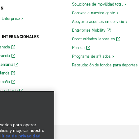
Soluciones de movilidad total
ÓN
Conozca a nuestra gente
h Enterprise
Apoyar a aquellos en servicio
Enterprise Mobility
B INTERNACIONALES
Oportunidades laborales
Canadá
Prensa
rancia
Programa de afiliados
lemania
Recaudación de fondos para deportes 
rlanda
España
eino Unido
esarias para operar
álisis y mejorar nuestro
ítica de privacidad