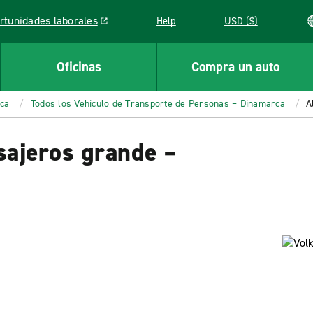
rtunidades laborales
Help
USD ($)
k opens in a new window
Oficinas
Compra un auto
rca
Todos los Vehiculo de Transporte de Personas – Dinamarca
A
sajeros grande –