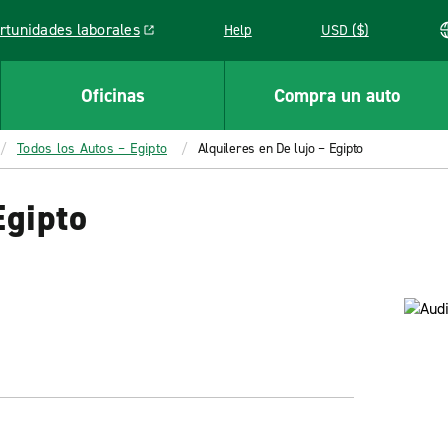
rtunidades laborales
Help
USD ($)
k opens in a new window
Oficinas
Compra un auto
Todos los Autos – Egipto
Alquileres en De lujo – Egipto
Egipto