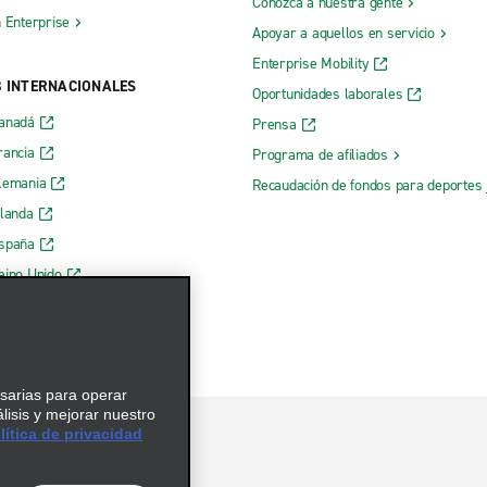
Conozca a nuestra gente
h Enterprise
Apoyar a aquellos en servicio
Enterprise Mobility
B INTERNACIONALES
Oportunidades laborales
Canadá
Prensa
rancia
Programa de afiliados
lemania
Recaudación de fondos para deportes 
rlanda
España
eino Unido
esarias para operar
álisis y mejorar nuestro
ítica de privacidad