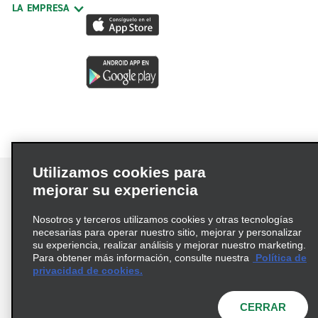
LA EMPRESA
Utilizamos cookies para
mejorar su experiencia
Nosotros y terceros utilizamos cookies y otras tecnologías
Términos de uso
Política de privacidad
necesarias para operar nuestro sitio, mejorar y personalizar
Política de cookies
su experiencia, realizar análisis y mejorar nuestro marketing.
Para obtener más información, consulte nuestra
Política de
Información de Salud del Consumidor
privacidad de cookies.
Opciones de privacidad
AdChoices
© 2026 Enterprise Holdings, Inc. Todos los derechos
CERRAR