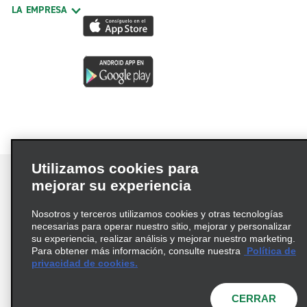
LA EMPRESA
Utilizamos cookies para
mejorar su experiencia
Nosotros y terceros utilizamos cookies y otras tecnologías
Términos de uso
Política de privacidad
necesarias para operar nuestro sitio, mejorar y personalizar
Política de cookies
su experiencia, realizar análisis y mejorar nuestro marketing.
Para obtener más información, consulte nuestra
Política de
Información de Salud del Consumidor
privacidad de cookies.
Opciones de privacidad
AdChoices
© 2026 Enterprise Holdings, Inc. Todos los derechos
CERRAR