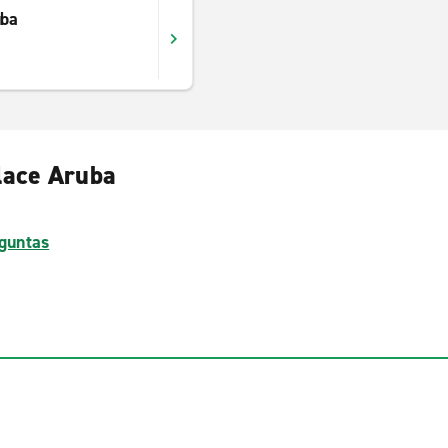
uba
alace Aruba
guntas