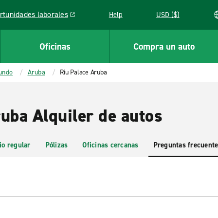
rtunidades laborales
Help
USD ($)
k opens in a new window
Oficinas
Compra un auto
mundo
Aruba
Riu Palace Aruba
uba Alquiler de autos
io regular
Pólizas
Oficinas cercanas
Preguntas frecuent