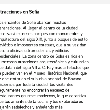
tracciones en Sofía
os encantos de Sofía abarcan muchas
eneraciones. Al llegar al centro de la ciudad,
bservará extensos parques con monumentos y
rquitectura del siglo XIX, junto a bloques de estilo
oviético e imponentes estatuas, que a su vez dan
aso a oficinas ultramodernas y edificios
esidenciales. La zona centro de Sofía es rica en
umerosas atracciones arquitectónicas y culturales
ue datan del siglo VII a. C. Hay más artefactos que
e pueden ver en el Museo Histórico Nacional, que
e encuentra en el suburbio oriental de Boyana.
ispersos por toda la ciudad, los visitantes
eguramente no encontrarán escasez de
estaurantes gourmet modernos, lo que garantiza
ue los amantes de la cocina y los exploradores
ejarán satisfechos y anhelando más.