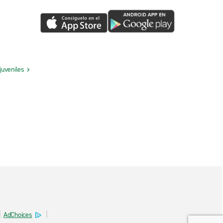
juveniles
AdChoices