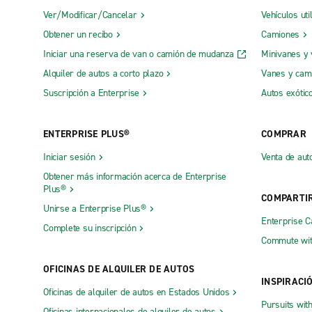
Ver/Modificar/Cancelar
Vehículos uti
Obtener un recibo
Camiones
Iniciar una reserva de van o camión de mudanza
Minivanes y
Alquiler de autos a corto plazo
Vanes y cam
Suscripción a Enterprise
Autos exótic
ENTERPRISE PLUS®
COMPRAR
Iniciar sesión
Venta de aut
Obtener más información acerca de Enterprise
Plus®
COMPARTI
Unirse a Enterprise Plus®
Enterprise 
Complete su inscripción
Commute wit
OFICINAS DE ALQUILER DE AUTOS
INSPIRACI
Oficinas de alquiler de autos en Estados Unidos
Pursuits wit
Oficinas internacionales de alquiler de autos