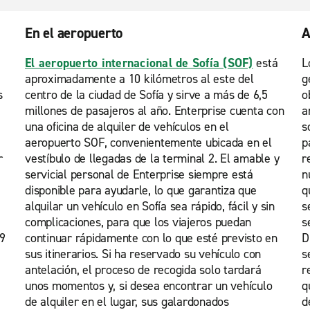
En el aeropuerto
A
El aeropuerto internacional de Sofía (SOF)
está
L
aproximadamente a 10 kilómetros al este del
g
s
centro de la ciudad de Sofía y sirve a más de 6,5
o
millones de pasajeros al año. Enterprise cuenta con
a
una oficina de alquiler de vehículos en el
s
aeropuerto SOF, convenientemente ubicada en el
p
r
vestíbulo de llegadas de la terminal 2. El amable y
r
servicial personal de Enterprise siempre está
n
disponible para ayudarle, lo que garantiza que
q
alquilar un vehículo en Sofía sea rápido, fácil y sin
s
complicaciones, para que los viajeros puedan
s
 9
continuar rápidamente con lo que esté previsto en
D
sus itinerarios. Si ha reservado su vehículo con
s
antelación, el proceso de recogida solo tardará
r
unos momentos y, si desea encontrar un vehículo
q
de alquiler en el lugar, sus galardonados
d