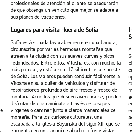
profesionales de atención al cliente se asegurarán
de que obtenga un vehículo que mejor se adapte a
sus planes de vacaciones.
Lugares para visitar fuera de Sofía
I
S
Sofía está situada favorablemente en una llanura,
circunscrita por varias hermosas montañas que
A
atraen a la ciudad con sus suaves curvas y picos
S
redondeados. Entre ellos, Vitosha es, con mucho, la
p
r
más popular, y está a solo 17 kilómetros al sureste
e
de Sofía. Los viajeros pueden conducir fácilmente a
o
Vitosha en su alquiler de vehículos y disfrutar de
c
respiraciones profundas de aire fresco y fresco de
m
montaña. Aquellos que deseen aventurarse, pueden
a
disfrutar de una caminata a través de bosques
e
te
vírgenes o caminar junto a claros manantiales de
e
montaña. Para los curiosos culturales, una
a
escapada a la iglesia Boyanska del siglo XII, que se
z
s
encuentra en un tranquilo suburbio, ofrece vistas
i