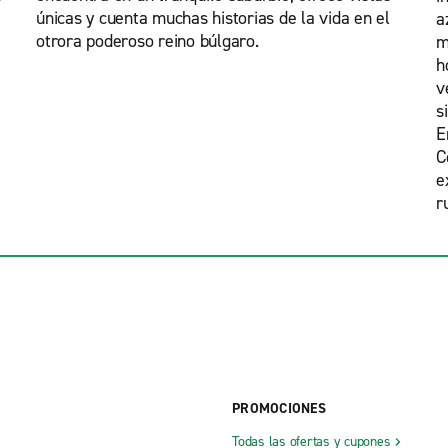
únicas y cuenta muchas historias de la vida en el
a
otrora poderoso reino búlgaro.
m
h
v
s
E
C
e
r
PROMOCIONES
Todas las ofertas y cupones