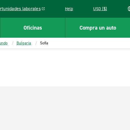
rtunidades laborales
Help
USD ($)
k opens in a new window
Oficinas
Compra un auto
mundo
Bulgaria
Sofía