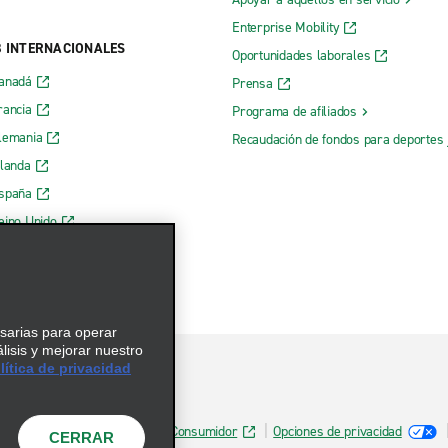
Enterprise Mobility
B INTERNACIONALES
Oportunidades laborales
Canadá
Prensa
rancia
Programa de afiliados
lemania
Recaudación de fondos para deportes 
rlanda
España
eino Unido
esarias para operar
álisis y mejorar nuestro
ítica de privacidad
Información de Salud del Consumidor
Opciones de privacidad
CERRAR