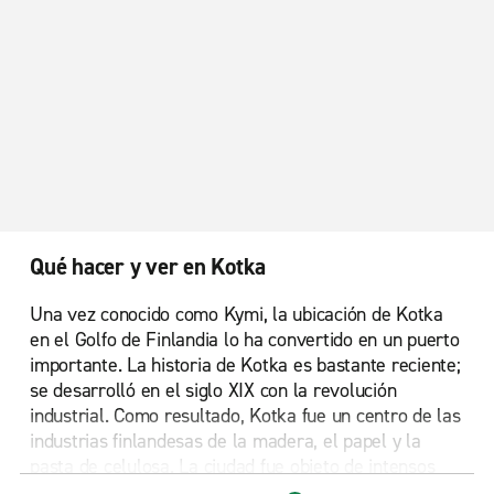
Qué hacer y ver en Kotka
Una vez conocido como Kymi, la ubicación de Kotka
en el Golfo de Finlandia lo ha convertido en un puerto
importante. La historia de Kotka es bastante reciente;
se desarrolló en el siglo XIX con la revolución
industrial. Como resultado, Kotka fue un centro de las
industrias finlandesas de la madera, el papel y la
pasta de celulosa. La ciudad fue objeto de intensos
bombardeos durante la segunda guerra mundial. La