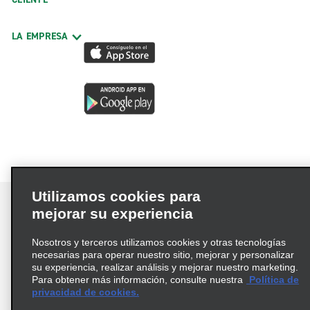
LA EMPRESA
Utilizamos cookies para
mejorar su experiencia
Nosotros y terceros utilizamos cookies y otras tecnologías
Términos de uso
Política de privacidad
necesarias para operar nuestro sitio, mejorar y personalizar
Política de cookies
su experiencia, realizar análisis y mejorar nuestro marketing.
Para obtener más información, consulte nuestra
Política de
Información de Salud del Consumidor
privacidad de cookies.
Opciones de privacidad
AdChoices