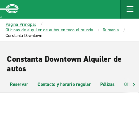
MAIN
CONTENT
Enterprise
Página Principal
Oficinas de alquiler de autos en todo el mundo
Rumania
Constanta Downtown
Constanta Downtown Alquiler de
autos
Reservar
Contacto y horario regular
Pólizas
Oficina