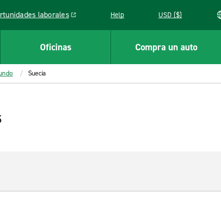
rtunidades laborales
Help
USD ($)
k opens in a new window
Oficinas
Compra un auto
mundo
Suecia
s