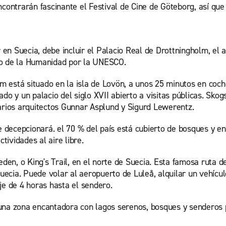
contrarán fascinante el Festival de Cine de Göteborg, así que s
 en Suecia, debe incluir el Palacio Real de Drottningholm, el a
io de la Humanidad por la UNESCO.
olm está situado en la isla de Lovön, a unos 25 minutos en coc
ado y un palacio del siglo XVII abierto a visitas públicas. Sk
darios arquitectos Gunnar Asplund y Sigurd Lewerentz.
te decepcionará. el 70 % del país está cubierto de bosques y e
tividades al aire libre.
en, o King's Trail, en el norte de Suecia. Esta famosa ruta 
ecia. Puede volar al aeropuerto de Luleå, alquilar un vehícu
je de 4 horas hasta el sendero.
una zona encantadora con lagos serenos, bosques y senderos p