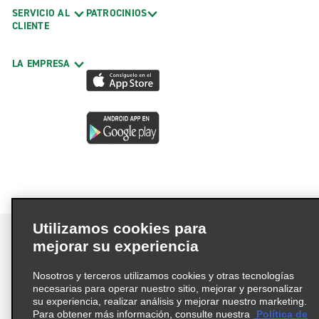
SERVICIO AL
PATROCINIOS
CLIENTE
LA EMPRESA
Utilizamos cookies para
mejorar su experiencia
Nosotros y terceros utilizamos cookies y otras tecnologías
Términos de uso
Política de privacidad
necesarias para operar nuestro sitio, mejorar y personalizar
Política de cookies
su experiencia, realizar análisis y mejorar nuestro marketing.
Para obtener más información, consulte nuestra
Política de