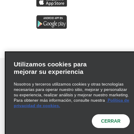
Utilizamos cookies para
mejorar su experiencia
Nosotros y terceros utilizamos cookies y otras tecnologías
Términos de uso
Política de privacidad
necesarias para operar nuestro sitio, mejorar y personalizar
Política de cookies
su experiencia, realizar análisis y mejorar nuestro marketing.
Para obtener más información, consulte nuestra
Política de
Información de Salud del Consumidor
privacidad de cookies.
Opciones de privacidad
AdChoices
© 2026 Enterprise Holdings, Inc. Todos los derechos
CERRAR
reservados