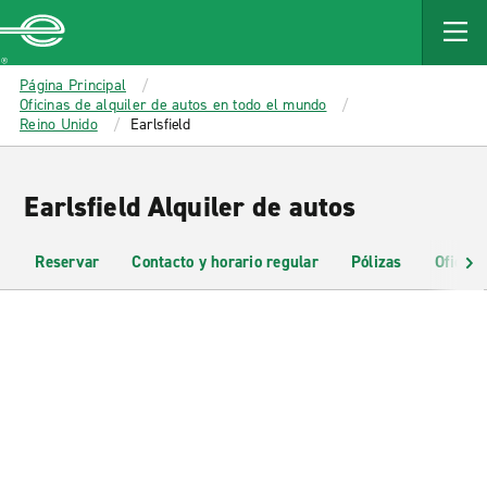
MAIN
CONTENT
Enterprise
Página Principal
Oficinas de alquiler de autos en todo el mundo
Reino Unido
Earlsfield
Earlsfield Alquiler de autos
Reservar
Contacto y horario regular
Pólizas
Oficina