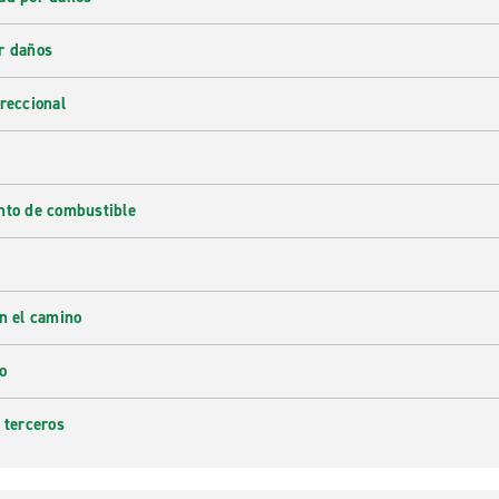
r daños
reccional
nto de combustible
en el camino
o
 terceros