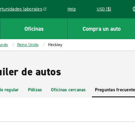
rtunidades laborales
Help
USD ($)
k opens in a new window
Oficinas
Compra un auto
mundo
Reino Unido
Hinckley
iler de autos
io regular
Pólizas
Oficinas cercanas
Preguntas frecuent