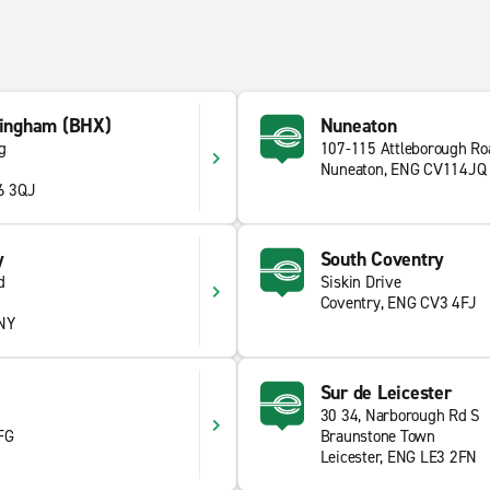
rmingham (BHX)
Nuneaton
g
107-115 Attleborough Ro
Nuneaton, ENG CV114JQ
6 3QJ
y
South Coventry
d
Siskin Drive
Coventry, ENG CV3 4FJ
NY
Sur de Leicester
30 34, Narborough Rd S
FG
Braunstone Town
Leicester, ENG LE3 2FN