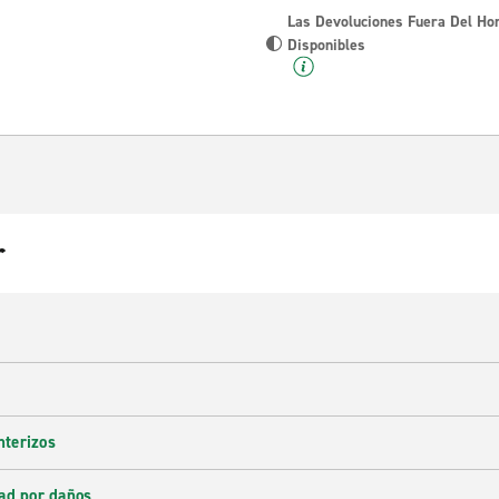
Las Devoluciones Fuera Del Ho
Disponibles
r
nterizos
ad por daños