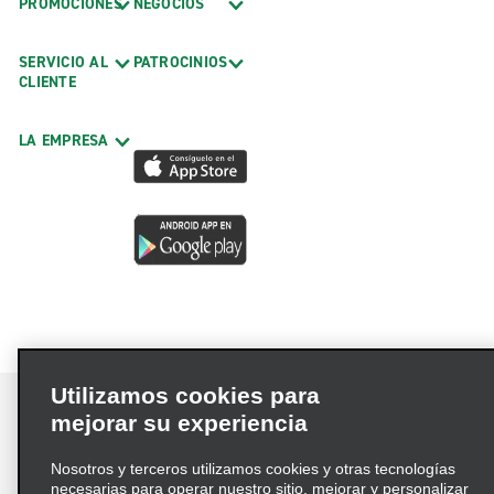
PROMOCIONES
NEGOCIOS
SERVICIO AL
PATROCINIOS
CLIENTE
LA EMPRESA
Utilizamos cookies para
mejorar su experiencia
Nosotros y terceros utilizamos cookies y otras tecnologías
Términos de uso
Política de privacidad
necesarias para operar nuestro sitio, mejorar y personalizar