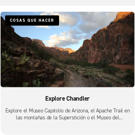
Mesa, Alma Gardens
Mesa, Service King
COSAS QUE HACER
Mesa, Superstition Springs
Mesa/Apache Junction
Phoenix E. McDowell Rd.
Phoenix, Ahwatukee Foothills
Queen Creek
Rodeo Chrysler Queen Creek
Scottsdale, McDowell con Scottsdale Rd.
Tempe S. Priest Dr.
Explore Chandler
Tempe, Curry con McClintock
Explore el Museo Capitolio de Arizona, el Apache Trail en
Tempe, Holdeman
las montañas de la Superstición o el Museo del
Tempe, Optimist Park
Ferrocarril de Arizona.