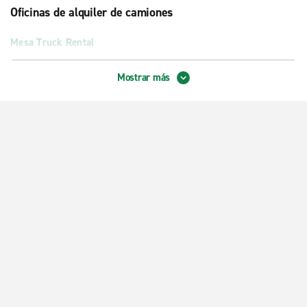
Oficinas de alquiler de camiones
Mesa Truck Rental
Phoenix Truck Rental en N. 24th St.
Mostrar más
Tempe Truck Rental
Truck Rental Scottsdale
Oficinas exóticas
Apto. Int. de Phoenix-Sky Harbor, vehículos exóticos
Oficinas locales
Centro de Chandler
Gilbert
Gilbert, San Tan Motorplex
Mesa E. Baseline Rd.