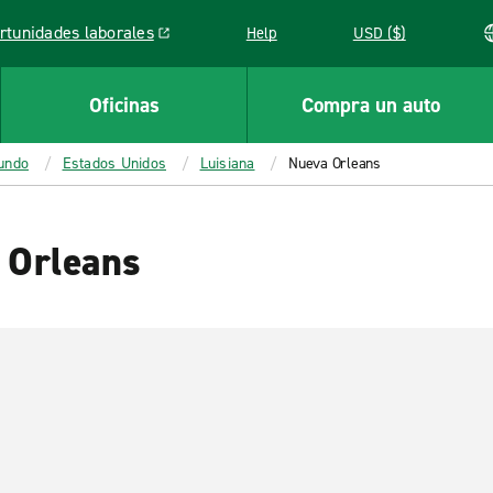
rtunidades laborales
Help
USD ($)
k opens in a new window
Oficinas
Compra un auto
mundo
Estados Unidos
Luisiana
Nueva Orleans
 Orleans