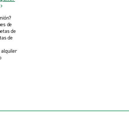
mión?
nes de
etas de
tas de
 alquiler
o