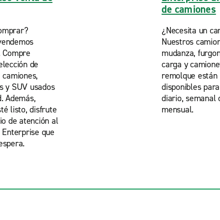
de camiones
omprar?
¿Necesita un ca
vendemos
Nuestros camio
. Compre
mudanza, furgon
elección de
carga y camione
, camiones,
remolque están
as y SUV usados
disponibles para
d. Además,
diario, semanal 
é listo, disfrute
mensual.
io de atención al
e Enterprise que
espera.