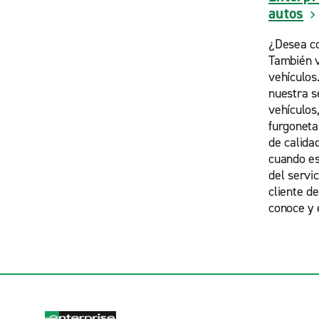
autos
¿Desea c
También 
vehículos
nuestra s
vehículos
furgonet
de calida
cuando est
del servic
cliente d
conoce y 