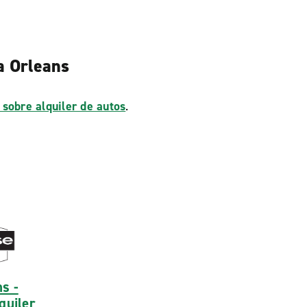
a Orleans
 sobre alquiler de autos
.
s -
quiler