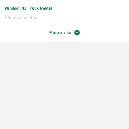
Windsor NJ Truck Rental
Oficinas locales
Bordentown
Mostrar más
Cranbury
Hamilton
Hillsborough
Lawrenceville
North Brunswick
Princeton
South Brunswick, Dayton Collision
Trenton Olden Ave.
Windsor