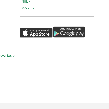
NHL
Música
juveniles