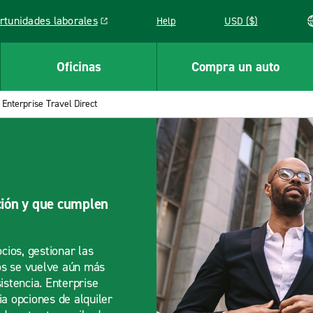
rtunidades laborales
Help
USD ($)
k opens in a new window
Oficinas
Compra un auto
Enterprise Travel Direct
ción y que cumplen
ios, gestionar las
os se vuelve aún más
sistencia. Enterprise
ia opciones de alquiler