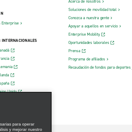
Acerca de nosotros
Soluciones de movilidad total
ÓN
Conozca a nuestra gente
h Enterprise
Apoyar a aquellos en servicio
Enterprise Mobility
B INTERNACIONALES
Oportunidades laborales
Canadá
Prensa
rancia
Programa de afiliados
lemania
Recaudación de fondos para deportes 
rlanda
España
eino Unido
esarias para operar
álisis y mejorar nuestro