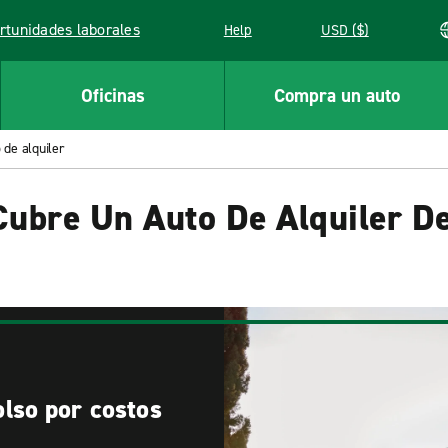
rtunidades laborales
Help
USD ($)
k opens in a new window
Oficinas
Compra un auto
de alquiler
Cubre Un Auto De Alquiler D
lso por costos