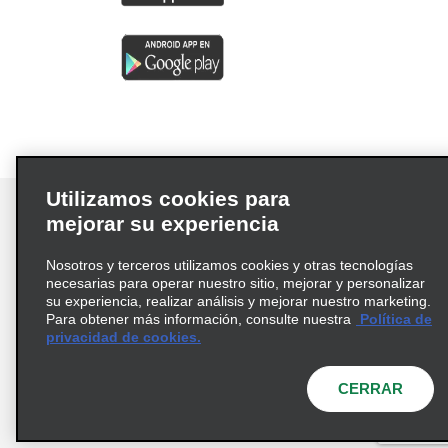
Utilizamos cookies para
mejorar su experiencia
Nosotros y terceros utilizamos cookies y otras tecnologías
Términos de uso
Política de privacidad
necesarias para operar nuestro sitio, mejorar y personalizar
Política de cookies
su experiencia, realizar análisis y mejorar nuestro marketing.
Para obtener más información, consulte nuestra
Política de
Información de Salud del Consumidor
privacidad de cookies.
Opciones de privacidad
AdChoices
© 2026 Enterprise Holdings, Inc. Todos los derechos
CERRAR
reservados