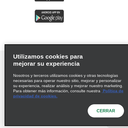
Utilizamos cookies para
mejorar su experiencia
Nosotros y terceros utilizamos cookies y otras tecnologías
Términos de uso
Política de privacidad
necesarias para operar nuestro sitio, mejorar y personalizar
Política de cookies
su experiencia, realizar análisis y mejorar nuestro marketing.
Para obtener más información, consulte nuestra
Política de
Información de Salud del Consumidor
privacidad de cookies.
Opciones de privacidad
AdChoices
© 2026 Enterprise Holdings, Inc. Todos los derechos
CERRAR
reservados