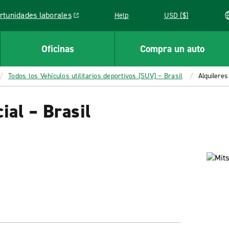
rtunidades laborales
Help
USD ($)
k opens in a new window
Oficinas
Compra un auto
Todos los Vehículos utilitarios deportivos (SUV) – Brasil
Alquileres
ial – Brasil