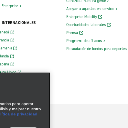
Conozca a nuestra gente
h Enterprise
Apoyar a aquellos en servicio
Enterprise Mobility
B INTERNACIONALES
Oportunidades laborales
Canadá
Prensa
rancia
Programa de afiliados
lemania
Recaudación de fondos para deportes 
rlanda
España
eino Unido
esarias para operar
álisis y mejorar nuestro
ítica de privacidad