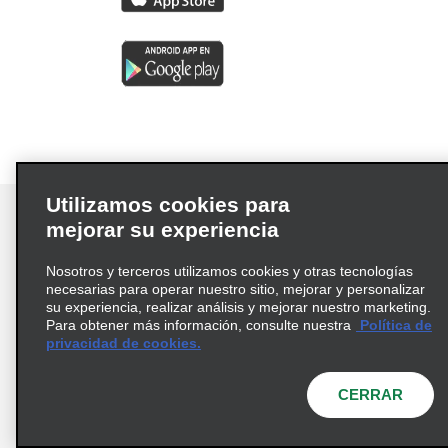
Utilizamos cookies para
mejorar su experiencia
Nosotros y terceros utilizamos cookies y otras tecnologías
Términos de uso
Política de privacidad
necesarias para operar nuestro sitio, mejorar y personalizar
Política de cookies
su experiencia, realizar análisis y mejorar nuestro marketing.
Para obtener más información, consulte nuestra
Política de
Información de Salud del Consumidor
privacidad de cookies.
Opciones de privacidad
AdChoices
© 2026 Enterprise Holdings, Inc. Todos los derechos
CERRAR
reservados