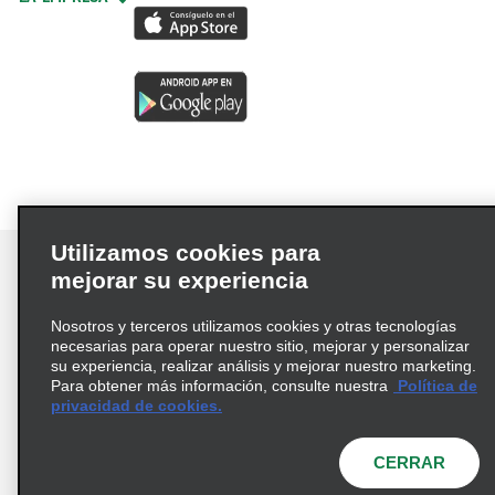
Utilizamos cookies para
mejorar su experiencia
Nosotros y terceros utilizamos cookies y otras tecnologías
Términos de uso
Política de privacidad
necesarias para operar nuestro sitio, mejorar y personalizar
Política de cookies
su experiencia, realizar análisis y mejorar nuestro marketing.
Para obtener más información, consulte nuestra
Política de
Información de Salud del Consumidor
privacidad de cookies.
Opciones de privacidad
AdChoices
© 2026 Enterprise Holdings, Inc. Todos los derechos
CERRAR
reservados