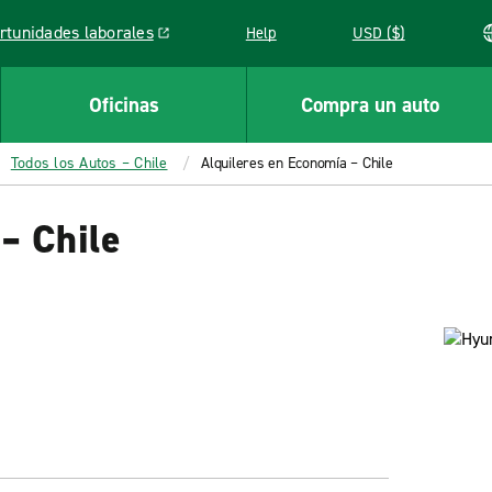
rtunidades laborales
Help
USD ($)
k opens in a new window
Oficinas
Compra un auto
Todos los Autos – Chile
Alquileres en Economía – Chile
– Chile