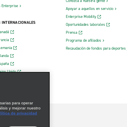
Conozca a nuestra gente
h Enterprise
Apoyar a aquellos en servicio
Enterprise Mobility
B INTERNACIONALES
Oportunidades laborales
Canadá
Prensa
rancia
Programa de afiliados
lemania
Recaudación de fondos para deportes 
rlanda
España
eino Unido
esarias para operar
álisis y mejorar nuestro
ítica de privacidad