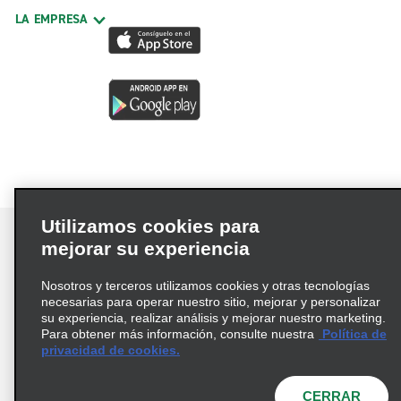
LA EMPRESA
Utilizamos cookies para
mejorar su experiencia
Nosotros y terceros utilizamos cookies y otras tecnologías
Términos de uso
Política de privacidad
necesarias para operar nuestro sitio, mejorar y personalizar
Política de cookies
su experiencia, realizar análisis y mejorar nuestro marketing.
Para obtener más información, consulte nuestra
Política de
Información de Salud del Consumidor
privacidad de cookies.
Opciones de privacidad
AdChoices
© 2026 Enterprise Holdings, Inc. Todos los derechos
CERRAR