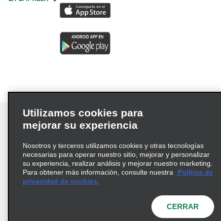
Utilizamos cookies para
mejorar su experiencia
Nosotros y terceros utilizamos cookies y otras tecnologías
Términos de uso
Política de privacidad
necesarias para operar nuestro sitio, mejorar y personalizar
Política de cookies
su experiencia, realizar análisis y mejorar nuestro marketing.
Para obtener más información, consulte nuestra
Política de
Información de Salud del Consumidor
privacidad de cookies.
Opciones de privacidad
AdChoices
© 2026 Enterprise Holdings, Inc. Todos los derechos
CERRAR
reservados