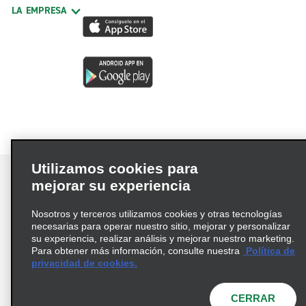
LA EMPRESA
Utilizamos cookies para
mejorar su experiencia
Nosotros y terceros utilizamos cookies y otras tecnologías
Términos de uso
Política de privacidad
necesarias para operar nuestro sitio, mejorar y personalizar
Política de cookies
su experiencia, realizar análisis y mejorar nuestro marketing.
Para obtener más información, consulte nuestra
Política de
Información de Salud del Consumidor
privacidad de cookies.
Opciones de privacidad
AdChoices
© 2026 Enterprise Holdings, Inc. Todos los derechos
CERRAR