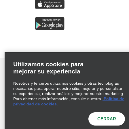
Utilizamos cookies para
mejorar su experiencia
Nosotros y terceros utilizamos cookies y otras tecnologías
Términos de uso
Política de privacidad
necesarias para operar nuestro sitio, mejorar y personalizar
Política de cookies
su experiencia, realizar análisis y mejorar nuestro marketing.
Para obtener más información, consulte nuestra
Política de
Información de Salud del Consumidor
privacidad de cookies.
Opciones de privacidad
AdChoices
© 2026 Enterprise Holdings, Inc. Todos los derechos
CERRAR
reservados