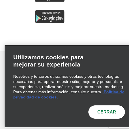
Utilizamos cookies para
mejorar su experiencia
Nosotros y terceros utilizamos cookies y otras tecnologías
Términos de uso
Política de privacidad
necesarias para operar nuestro sitio, mejorar y personalizar
Política de cookies
su experiencia, realizar análisis y mejorar nuestro marketing.
Para obtener más información, consulte nuestra
Política de
Información de Salud del Consumidor
privacidad de cookies.
Opciones de privacidad
AdChoices
© 2026 Enterprise Holdings, Inc. Todos los derechos
CERRAR
reservados