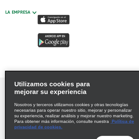
LA EMPRESA
Utilizamos cookies para
mejorar su experiencia
Nosotros y terceros utilizamos cookies y otras tecnologías
Términos de uso
Política de privacidad
necesarias para operar nuestro sitio, mejorar y personalizar
Política de cookies
su experiencia, realizar análisis y mejorar nuestro marketing.
Para obtener más información, consulte nuestra
Política de
Información de Salud del Consumidor
privacidad de cookies.
Opciones de privacidad
AdChoices