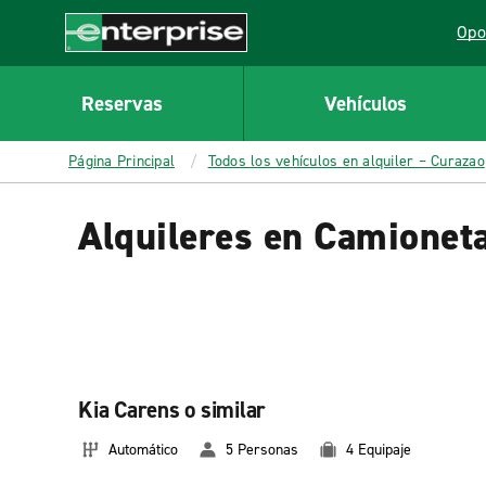
MAIN
Opo
CONTENT
Lin
Enterprise
Reservas
Vehículos
Página Principal
Todos los vehículos en alquiler – Curazao
Alquileres en Camionet
Kia Carens o similar
Automático
5 Personas
4 Equipaje