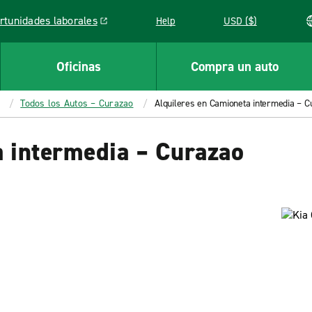
rtunidades laborales
Help
USD ($)
k opens in a new window
Oficinas
Compra un auto
Todos los Autos – Curazao
Alquileres en Camioneta intermedia – C
a intermedia – Curazao