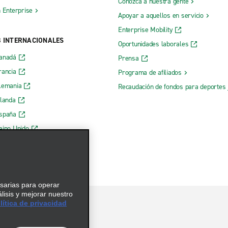
Conozca a nuestra gente
h Enterprise
Apoyar a aquellos en servicio
Enterprise Mobility
B INTERNACIONALES
Oportunidades laborales
Canadá
Prensa
rancia
Programa de afiliados
lemania
Recaudación de fondos para deportes 
rlanda
España
eino Unido
esarias para operar
álisis y mejorar nuestro
ítica de privacidad