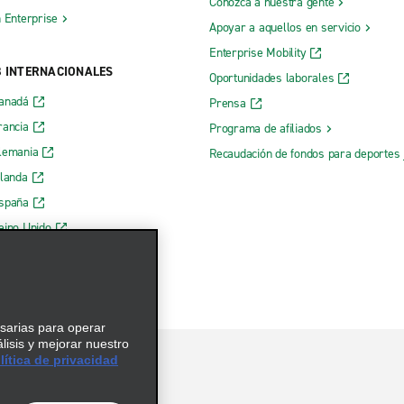
Conozca a nuestra gente
h Enterprise
Apoyar a aquellos en servicio
Enterprise Mobility
B INTERNACIONALES
Oportunidades laborales
Canadá
Prensa
rancia
Programa de afiliados
lemania
Recaudación de fondos para deportes 
rlanda
España
eino Unido
esarias para operar
álisis y mejorar nuestro
ítica de privacidad