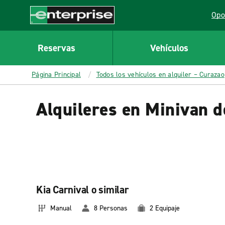
MAIN
Opo
CONTENT
Lin
Enterprise
Reservas
Vehículos
Página Principal
Todos los vehículos en alquiler – Curazao
Alquileres en Minivan d
Kia Carnival o similar
Manual
8 Personas
2 Equipaje