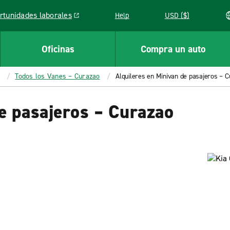
rtunidades laborales
Help
USD ($)
k opens in a new window
Oficinas
Compra un auto
Todos los Vanes – Curazao
Alquileres en Minivan de pasajeros – 
e pasajeros – Curazao