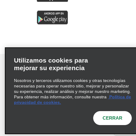
Utilizamos cookies para
mejorar su experiencia
Nosotros y terceros utilizamos cookies y otras tecnologías
Términos de uso
Política de privacidad
necesarias para operar nuestro sitio, mejorar y personalizar
Política de cookies
su experiencia, realizar análisis y mejorar nuestro marketing.
Para obtener más información, consulte nuestra
Política de
Información de Salud del Consumidor
privacidad de cookies.
Opciones de privacidad
AdChoices
© 2026 Enterprise Holdings, Inc. Todos los derechos
CERRAR
reservados