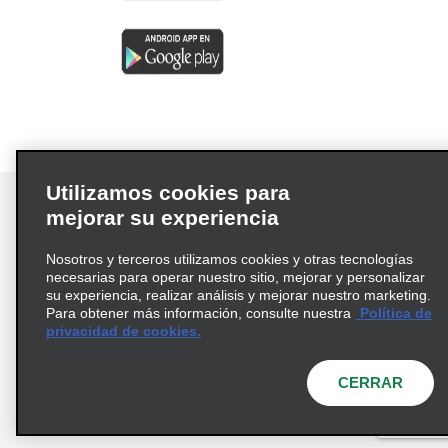
Utilizamos cookies para
mejorar su experiencia
Nosotros y terceros utilizamos cookies y otras tecnologías
Términos de uso
Política de privacidad
necesarias para operar nuestro sitio, mejorar y personalizar
Política de cookies
su experiencia, realizar análisis y mejorar nuestro marketing.
Para obtener más información, consulte nuestra
Política de
Información de Salud del Consumidor
privacidad de cookies.
Opciones de privacidad
AdChoices
© 2026 Enterprise Holdings, Inc. Todos los derechos
CERRAR
reservados