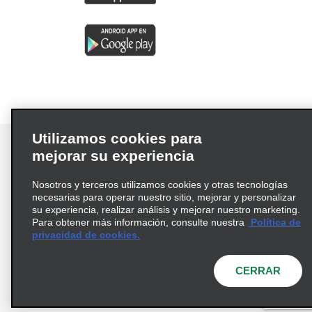
Utilizamos cookies para
mejorar su experiencia
Nosotros y terceros utilizamos cookies y otras tecnologías
Términos de uso
Política de privacidad
necesarias para operar nuestro sitio, mejorar y personalizar
Política de cookies
su experiencia, realizar análisis y mejorar nuestro marketing.
Para obtener más información, consulte nuestra
Política de
Información de Salud del Consumidor
privacidad de cookies.
Opciones de privacidad
AdChoices
© 2026 Enterprise Holdings, Inc. Todos los derechos
CERRAR
reservados