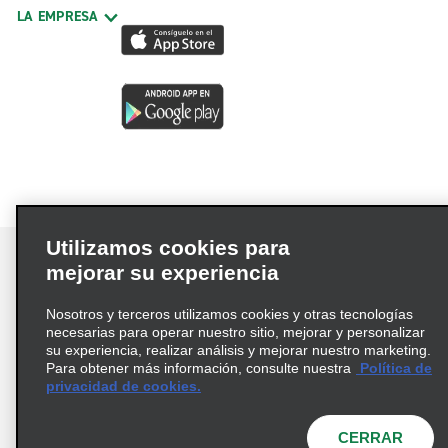
LA EMPRESA
Utilizamos cookies para
mejorar su experiencia
Nosotros y terceros utilizamos cookies y otras tecnologías
Términos de uso
Política de privacidad
necesarias para operar nuestro sitio, mejorar y personalizar
Política de cookies
su experiencia, realizar análisis y mejorar nuestro marketing.
Para obtener más información, consulte nuestra
Política de
Información de Salud del Consumidor
privacidad de cookies.
Opciones de privacidad
AdChoices
© 2026 Enterprise Holdings, Inc. Todos los derechos
CERRAR