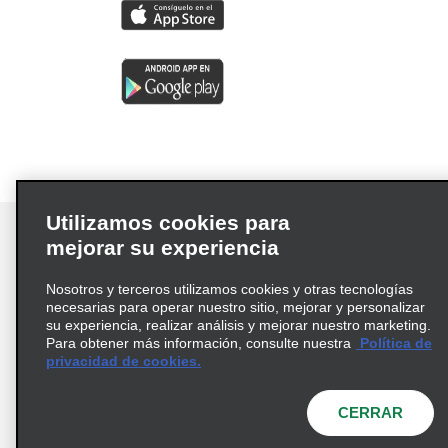
Utilizamos cookies para
mejorar su experiencia
Nosotros y terceros utilizamos cookies y otras tecnologías
Términos de uso
Política de privacidad
necesarias para operar nuestro sitio, mejorar y personalizar
Política de cookies
su experiencia, realizar análisis y mejorar nuestro marketing.
Para obtener más información, consulte nuestra
Política de
Información de Salud del Consumidor
privacidad de cookies.
Opciones de privacidad
AdChoices
© 2026 Enterprise Holdings, Inc. Todos los derechos
CERRAR
reservados