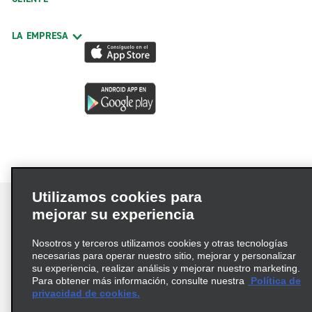
LA EMPRESA
Utilizamos cookies para
mejorar su experiencia
Nosotros y terceros utilizamos cookies y otras tecnologías
Términos de uso
Política de privacidad
necesarias para operar nuestro sitio, mejorar y personalizar
Política de cookies
su experiencia, realizar análisis y mejorar nuestro marketing.
Para obtener más información, consulte nuestra
Política de
Información de Salud del Consumidor
privacidad de cookies.
Opciones de privacidad
AdChoices