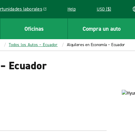
rtunidades laborales
Help
USD ($)
k opens in a new window
Oficinas
Compra un auto
Todos los Autos – Ecuador
Alquileres en Economía – Ecuador
 – Ecuador