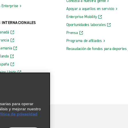
Conozca a nuestra gente
h Enterprise
Apoyar a aquellos en servicio
Enterprise Mobility
B INTERNACIONALES
Oportunidades laborales
Canadá
Prensa
rancia
Programa de afiliados
lemania
Recaudación de fondos para deportes 
rlanda
España
eino Unido
esarias para operar
álisis y mejorar nuestro
ítica de privacidad