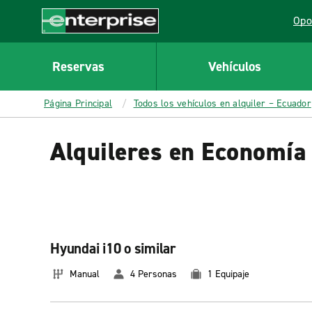
MAIN
Opo
CONTENT
Lin
Enterprise
Reservas
Vehículos
Página Principal
Todos los vehículos en alquiler – Ecuador
Alquileres en Economía
Hyundai i10 o similar
Manual
4 Personas
1 Equipaje