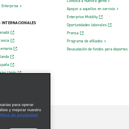
Conozca a nuestra gente
h Enterprise
Apoyar a aquellos en servicio
Enterprise Mobility
B INTERNACIONALES
Oportunidades laborales
Canadá
Prensa
rancia
Programa de afiliados
lemania
Recaudación de fondos para deportes 
rlanda
España
eino Unido
esarias para operar
álisis y mejorar nuestro
ítica de privacidad