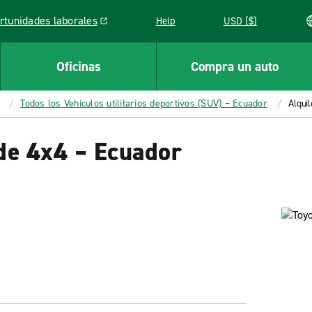
rtunidades laborales
Help
USD ($)
k opens in a new window
Oficinas
Compra un auto
Todos los Vehículos utilitarios deportivos (SUV) – Ecuador
Alqui
de 4x4 – Ecuador